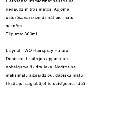
Lietošana: Izsmidzināt sausos vai
nedaudz mitros matos. Apjoma
uzturēšanai izsmidzināt pie matu
saknēm.
Tilpums: 300ml
Lisynet TWO Hairspray Hatural
Dabiskas fiksācijas apjoma un
nobeiguma šķidrā laka. Nodrošina
maksimālu aizsardzību, dabisku matu
fiksāciju, saglabājot to dzīvīgumu. Ideāli
piemērota lietošanai nedaudz mitros
matos. Viegli izķemmējama. Satur
pantenolu, žožoba eļļu un jaunākās
paaudzes IT polimērus.
Lietošana: Izsmidzināt sausos vai