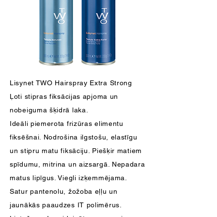
Lisynet TWO Hairspray Extra Strong
Ļoti stipras fiksācijas apjoma un
nobeiguma šķidrā laka.
Ideāli piemerota frizūras elimentu
fiksēšnai. Nodrošina ilgstošu, elastīgu
un stipru matu fiksāciju. Piešķir matiem
spīdumu, mitrina un aizsargā. Nepadara
matus lipīgus. Viegli izķemmējama.
Satur pantenolu, žožoba eļļu un
jaunākās paaudzes IT polimērus.