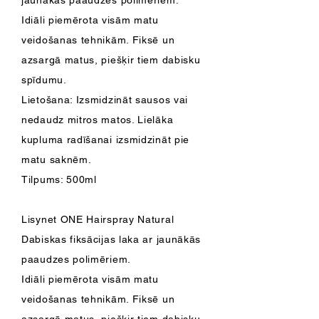
jaunākās paaudzes polimēriem.
Idiāli piemērota visām matu
veidošanas tehnikām. Fiksē un
azsargā matus, piešķir tiem dabisku
spīdumu.
Lietošana: Izsmidzināt sausos vai
nedaudz mitros matos. Lielāka
kupluma radīšanai izsmidzināt pie
matu saknēm.
Tilpums: 500ml
Lisynet ONE Hairspray Natural
Dabiskas fiksācijas laka ar jaunākās
paaudzes polimēriem.
Idiāli piemērota visām matu
veidošanas tehnikām. Fiksē un