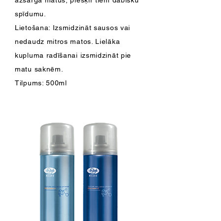
azsargā matus, piešķir tiem dabisku
spīdumu.
Lietošana: Izsmidzināt sausos vai
nedaudz mitros matos. Lielāka
kupluma radīšanai izsmidzināt pie
matu saknēm.
Tilpums: 500ml